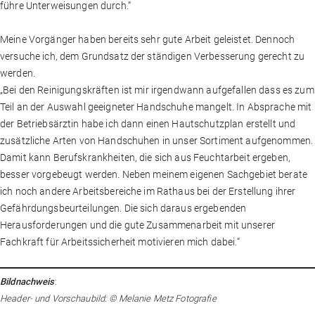
führe Unterweisungen durch.“
Meine Vorgänger haben bereits sehr gute Arbeit geleistet. Dennoch
Digibooks
versuche ich, dem Grundsatz der ständigen Verbesserung gerecht zu
werden.
„Bei den Reinigungskräften ist mir irgendwann aufgefallen dass es zum
Teil an der Auswahl geeigneter Handschuhe mangelt. In Absprache mit
Service
der Betriebsärztin habe ich dann einen Hautschutzplan erstellt und
zusätzliche Arten von Handschuhen in unser Sortiment aufgenommen.
Damit kann Berufskrankheiten, die sich aus Feuchtarbeit ergeben,
Shop
besser vorgebeugt werden. Neben meinem eigenen Sachgebiet berate
E-Mail
ich noch andere Arbeitsbereiche im Rathaus bei der Erstellung ihrer
E-Mail
Gefährdungsbeurteilungen. Die sich daraus ergebenden
FAQ
Herausforderungen und die gute Zusammenarbeit mit unserer
Passwort eingeben
Fachkraft für Arbeitssicherheit motivieren mich dabei.“
Kontakt
Passwort vergessen?
Bildnachweis
:
Registrierung
Header- und Vorschaubild: © Melanie Metz Fotografie